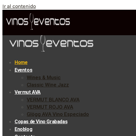
Ir al contenido
Home
Eventos
Wines & Music
Classic Wine Jazz
Vermut AVA
VERMUT BLANCO AVA
VERMUT ROJO AVA
Glögg AVA Vino Especiado
Copas de Vino Grabadas
Enoblog