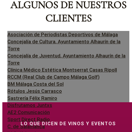
ALGUNOS DE NUESTROS
CLIENTES
Asociación de Periodistas Deportivos de Málaga
Concejalía de Cultura, Ayuntamiento Alhaurín de la
Torre
Concejalía de Juventud, Ayuntamiento Alhaurín de la
Torre
Clínica Médico Estética Montserrat Casas Ripoll
RCCM (Real Club de Campo Málaga Golf)
BM Málaga Costa del Sol
Rótulos Jesús Carrasco
Sastrería Félix Ramiro
Disfrutamos Juntxs
AE2 Comunicación
Sport Direct Radio
LO QUE DICEN DE VINOS Y EVENTOS
C. de Salamanca