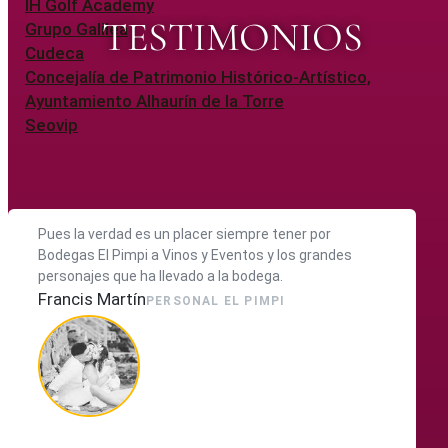
IH Golf Academy
TESTIMONIOS
Grupo Galilea
Cudeca
Concejalía de Patrimonio Histórico-Artístico,
Ayuntamiento Alhaurín de la Torre
Seovip
Pues la verdad es un placer siempre tener por
Bodegas El Pimpi a Vinos y Eventos y los grandes
personajes que ha llevado a la bodega.
Francis Martín
PERSONAL EL PIMPI