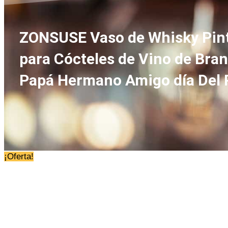
ZONSUSE Vaso de Whisky Pinta
para Cócteles de Vino de Bran
Papá Hermano Amigo día Del P
¡Oferta!