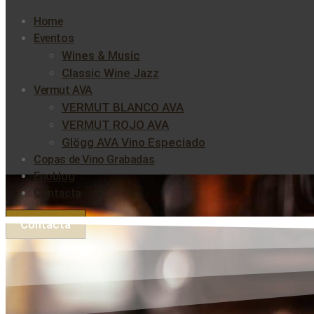
Home
Eventos
Wines & Music
Classic Wine Jazz
Vermut AVA
VERMUT BLANCO AVA
VERMUT ROJO AVA
Glögg AVA Vino Especiado
Copas de Vino Grabadas
Enoblog
Contacta
Contacta