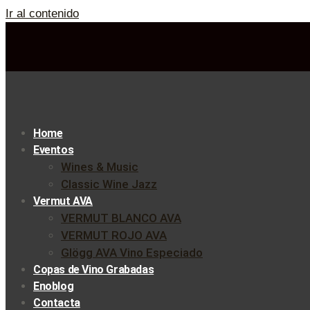
Ir al contenido
Home
Eventos
Wines & Music
Classic Wine Jazz
Vermut AVA
VERMUT BLANCO AVA
VERMUT ROJO AVA
Glögg AVA Vino Especiado
Copas de Vino Grabadas
Enoblog
Contacta