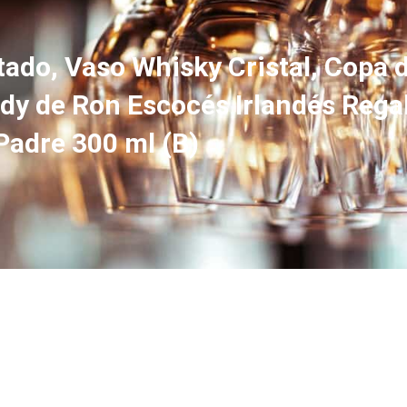
do, Vaso Whisky Cristal, Copa de
dy de Ron Escocés Irlandés Rega
adre 300 ml (B)