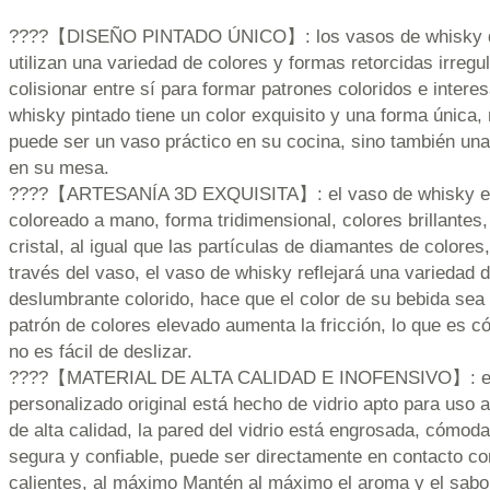
????【DISEÑO PINTADO ÚNICO】: los vasos de whisky de
utilizan una variedad de colores y formas retorcidas irregu
colisionar entre sí para formar patrones coloridos e intere
whisky pintado tiene un color exquisito y una forma única,
puede ser un vaso práctico en su cocina, sino también una
en su mesa.
????【ARTESANÍA 3D EXQUISITA】: el vaso de whisky est
coloreado a mano, forma tridimensional, colores brillantes
cristal, al igual que las partículas de diamantes de colores,
través del vaso, el vaso de whisky reflejará una variedad de
deslumbrante colorido, hace que el color de su bebida sea 
patrón de colores elevado aumenta la fricción, lo que es 
no es fácil de deslizar.
????【MATERIAL DE ALTA CALIDAD E INOFENSIVO】: el 
personalizado original está hecho de vidrio apto para uso 
de alta calidad, la pared del vidrio está engrosada, cómoda
segura y confiable, puede ser directamente en contacto co
calientes, al máximo Mantén al máximo el aroma y el sabor