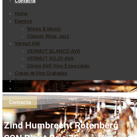
Contacta
Home
Eventos
Wines & Music
Classic Wine Jazz
Vermut AVA
VERMUT BLANCO AVA
VERMUT ROJO AVA
Glögg AVA Vino Especiado
Copas de Vino Grabadas
Enoblog
Contacta
Contacta
Zind Humbrecht Rotenberg