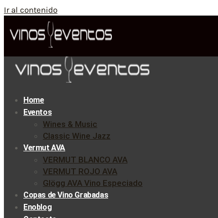
Ir al contenido
Home
Eventos
Wines & Music
Classic Wine Jazz
Vermut AVA
VERMUT BLANCO AVA
VERMUT ROJO AVA
Glögg AVA Vino Especiado
Copas de Vino Grabadas
Enoblog