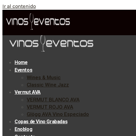
Ir al contenido
Home
Eventos
Wines & Music
Classic Wine Jazz
Vermut AVA
VERMUT BLANCO AVA
VERMUT ROJO AVA
Glögg AVA Vino Especiado
Copas de Vino Grabadas
Enoblog