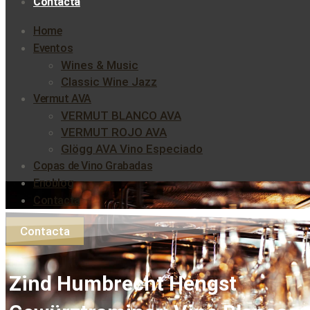
Contacta
Home
Eventos
Wines & Music
Classic Wine Jazz
Vermut AVA
VERMUT BLANCO AVA
VERMUT ROJO AVA
Glögg AVA Vino Especiado
Copas de Vino Grabadas
Enoblog
Contacta
Contacta
Zind Humbrecht Hengst