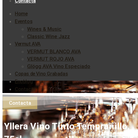
Contacta
Home
Eventos
Wines & Music
Classic Wine Jazz
Vermut AVA
VERMUT BLANCO AVA
VERMUT ROJO AVA
Glögg AVA Vino Especiado
Copas de Vino Grabadas
Enoblog
Contacta
Contacta
Yllera Vino Tinto Tempranillo,