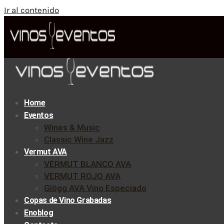
Ir al contenido
Home
Eventos
Wines & Music
Classic Wine Jazz
Vermut AVA
VERMUT BLANCO AVA
VERMUT ROJO AVA
Glögg AVA Vino Especiado
Copas de Vino Grabadas
Enoblog