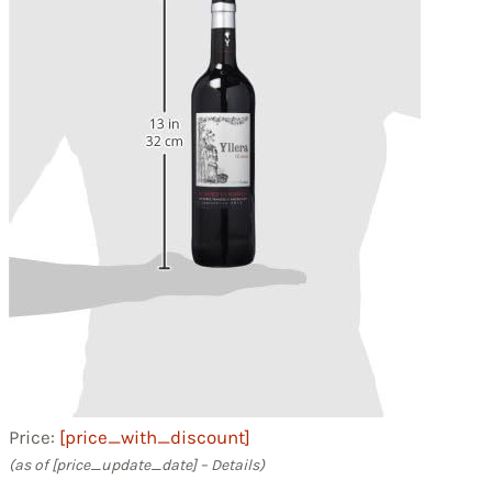
Price:
[price_with_discount]
(as of [price_update_date] –
Details
)