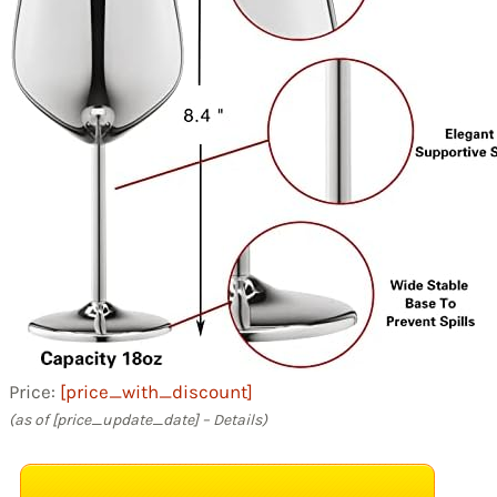
Price:
[price_with_discount]
(as of [price_update_date] –
Details
)