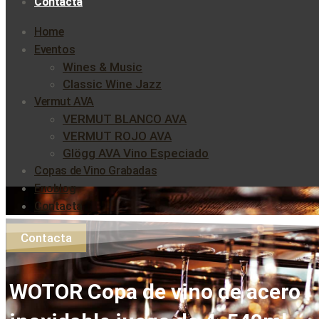
Contacta
Home
Eventos
Wines & Music
Classic Wine Jazz
Vermut AVA
VERMUT BLANCO AVA
VERMUT ROJO AVA
Glögg AVA Vino Especiado
Copas de Vino Grabadas
Enoblog
Contacta
Contacta
WOTOR Copa de vino de acero