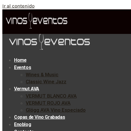
Ir al contenido
Home
Eventos
Wines & Music
Classic Wine Jazz
Vermut AVA
VERMUT BLANCO AVA
VERMUT ROJO AVA
Glögg AVA Vino Especiado
Copas de Vino Grabadas
Enoblog