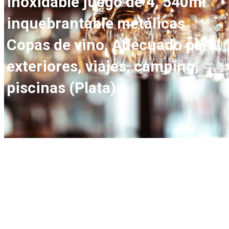
inoxidable juego de 4, 540ml
inquebrantable metálicas
Copas de vino, Adecuado para
exteriores, viajes, camping,
piscinas (Plata)