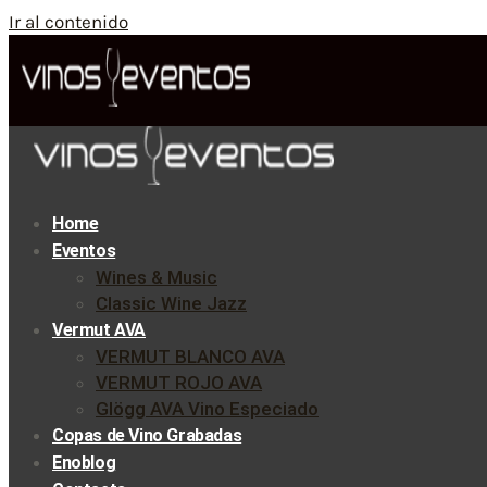
Ir al contenido
Home
Eventos
Wines & Music
Classic Wine Jazz
Vermut AVA
VERMUT BLANCO AVA
VERMUT ROJO AVA
Glögg AVA Vino Especiado
Copas de Vino Grabadas
Enoblog