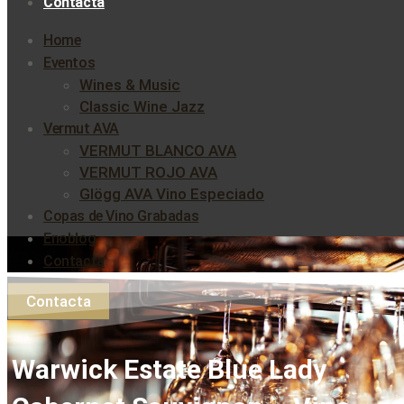
Contacta
Home
Eventos
Wines & Music
Classic Wine Jazz
Vermut AVA
VERMUT BLANCO AVA
VERMUT ROJO AVA
Glögg AVA Vino Especiado
Copas de Vino Grabadas
Enoblog
Contacta
Contacta
Warwick Estate Blue Lady