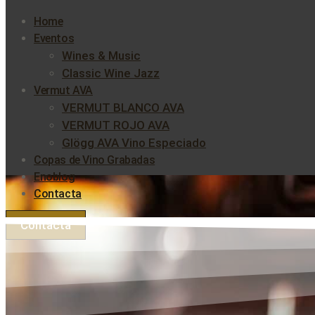
Home
Eventos
Wines & Music
Classic Wine Jazz
Vermut AVA
VERMUT BLANCO AVA
VERMUT ROJO AVA
Glögg AVA Vino Especiado
Copas de Vino Grabadas
Enoblog
Contacta
Contacta