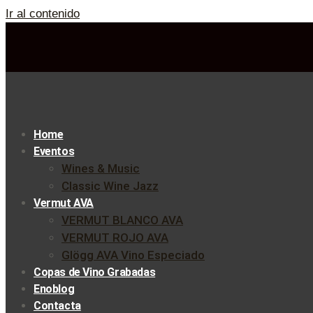
Ir al contenido
Home
Eventos
Wines & Music
Classic Wine Jazz
Vermut AVA
VERMUT BLANCO AVA
VERMUT ROJO AVA
Glögg AVA Vino Especiado
Copas de Vino Grabadas
Enoblog
Contacta