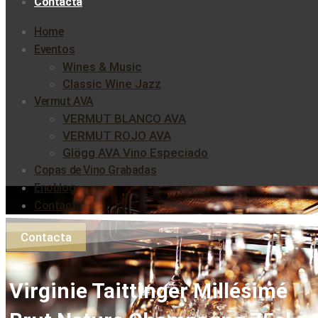
Contacta
Home
Eventos
Wines & Music
Classic Wine Jazz
Vermut AVA
VERMUT BLANCO AVA
VERMUT ROJO AVA
Glögg AVA Vino Especiado
Copas de Vino Grabadas
Enoblog
Contacta
Contacta
Virginie Taittinger Millésimé