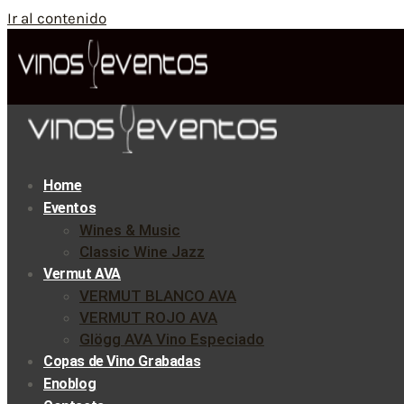
Ir al contenido
Home
Eventos
Wines & Music
Classic Wine Jazz
Vermut AVA
VERMUT BLANCO AVA
VERMUT ROJO AVA
Glögg AVA Vino Especiado
Copas de Vino Grabadas
Enoblog