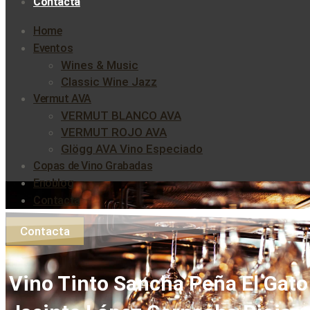
Contacta
Home
Eventos
Wines & Music
Classic Wine Jazz
Vermut AVA
VERMUT BLANCO AVA
VERMUT ROJO AVA
Glögg AVA Vino Especiado
Copas de Vino Grabadas
Enoblog
Contacta
Contacta
Vino Tinto Sancha Peña El Gato