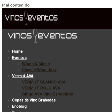
Ir al contenido
Home
Eventos
Wines & Music
Classic Wine Jazz
Vermut AVA
VERMUT BLANCO AVA
VERMUT ROJO AVA
Glögg AVA Vino Especiado
Copas de Vino Grabadas
Enoblog