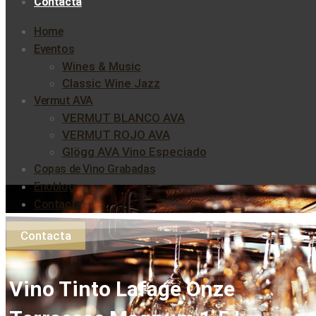
Contacta
Home
Eventos
Wines & Music
Classic Wine Jazz
Vermut AVA
VERMUT BLANCO AVA
VERMUT ROJO AVA
Glögg AVA Vino Especiado
Copas de Vino Grabadas
Enoblog
Contacta
Contacta
Vino Tinto Lafage Onze