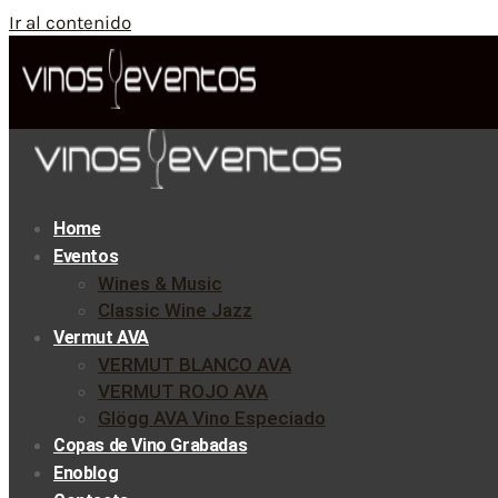
Ir al contenido
Home
Eventos
Wines & Music
Classic Wine Jazz
Vermut AVA
VERMUT BLANCO AVA
VERMUT ROJO AVA
Glögg AVA Vino Especiado
Copas de Vino Grabadas
Enoblog