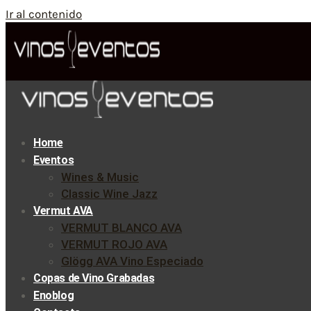
Ir al contenido
Home
Eventos
Wines & Music
Classic Wine Jazz
Vermut AVA
VERMUT BLANCO AVA
VERMUT ROJO AVA
Glögg AVA Vino Especiado
Copas de Vino Grabadas
Enoblog