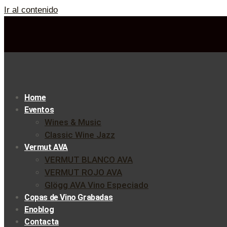
Ir al contenido
Home
Eventos
Wines & Music
Classic Wine Jazz
Vermut AVA
VERMUT BLANCO AVA
VERMUT ROJO AVA
Glögg AVA Vino Especiado
Copas de Vino Grabadas
Enoblog
Contacta