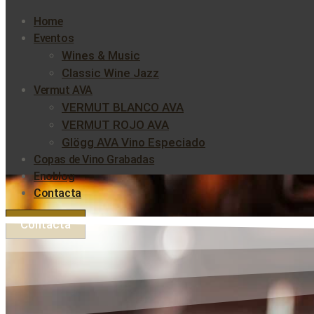
Home
Eventos
Wines & Music
Classic Wine Jazz
Vermut AVA
VERMUT BLANCO AVA
VERMUT ROJO AVA
Glögg AVA Vino Especiado
Copas de Vino Grabadas
Enoblog
Contacta
Contacta