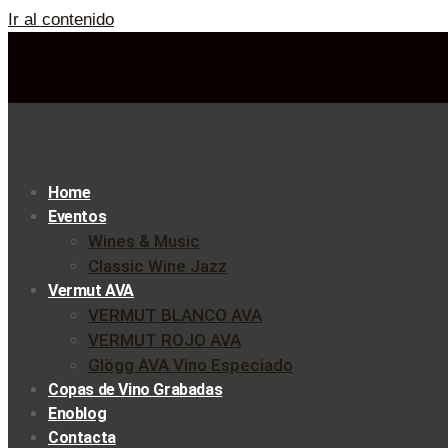
Ir al contenido
Home
Eventos
Wines & Music
Classic Wine Jazz
Vermut AVA
VERMUT BLANCO AVA
VERMUT ROJO AVA
Glögg AVA Vino Especiado
Copas de Vino Grabadas
Enoblog
Contacta