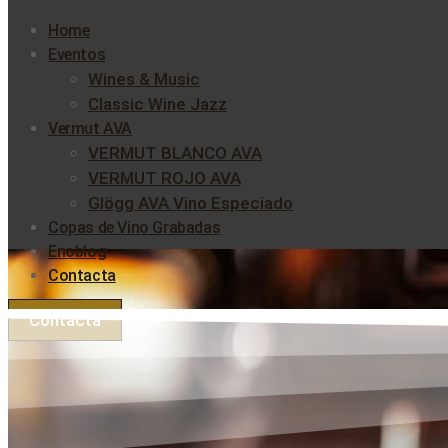
Home
Eventos
Wines & Music
Classic Wine Jazz
Vermut AVA
VERMUT BLANCO AVA
VERMUT ROJO AVA
Glögg AVA Vino Especiado
Copas de Vino Grabadas
Enoblog
Contacta
Contacta