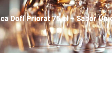
ca Dofí Priorat 75 cl – Sabor Úni