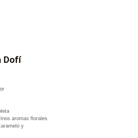
 Dofí
or
oleta
Finos aromas florales
caramelo y