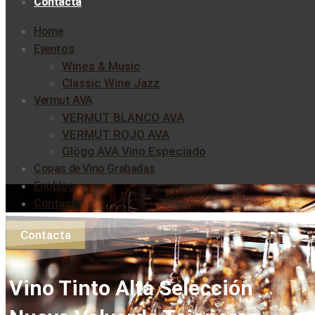
Contacta
Home
Eventos
Wines & Music
Classic Wine Jazz
Vermut AVA
VERMUT BLANCO AVA
VERMUT ROJO AVA
Glögg AVA Vino Especiado
Copas de Vino Grabadas
Enoblog
Contacta
Contacta
Vino Tinto Alta Selección