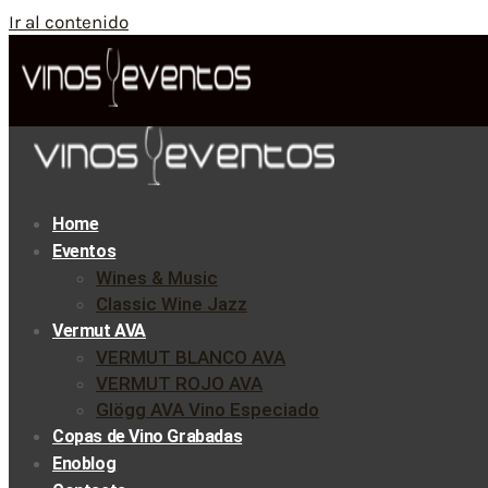
Ir al contenido
Home
Eventos
Wines & Music
Classic Wine Jazz
Vermut AVA
VERMUT BLANCO AVA
VERMUT ROJO AVA
Glögg AVA Vino Especiado
Copas de Vino Grabadas
Enoblog