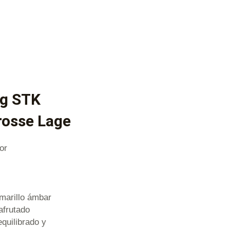
gg STK
rosse Lage
or
marillo ámbar
afrutado
equilibrado y