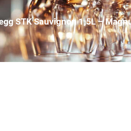
regg STK Sauvignon 1,5L – Magn