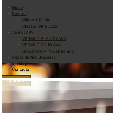
Home
Eventos
Wines & Music
Classic Wine Jazz
Vermut AVA
VERMUT BLANCO AVA
VERMUT ROJO AVA
Glögg AVA Vino Especiado
Copas de Vino Grabadas
Enoblog
Contacta
Contacta