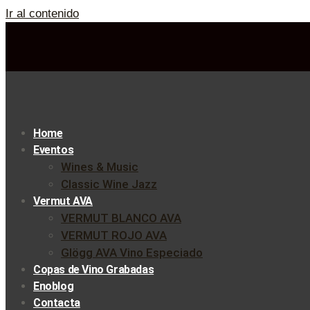
Ir al contenido
Home
Eventos
Wines & Music
Classic Wine Jazz
Vermut AVA
VERMUT BLANCO AVA
VERMUT ROJO AVA
Glögg AVA Vino Especiado
Copas de Vino Grabadas
Enoblog
Contacta