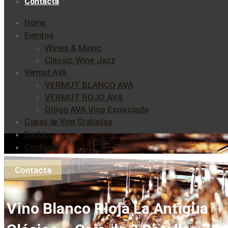
Contacta
Home
Eventos
Wines & Music
Classic Wine Jazz
Vermut AVA
VERMUT BLANCO AVA
VERMUT ROJO AVA
Glögg AVA Vino Especiado
Copas de Vino Grabadas
Enoblog
Contacta
Contacta
Vino Blanco Rioja La Antigua