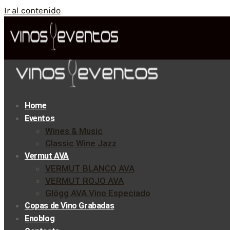
Ir al contenido
Home
Eventos
Wines & Music
Classic Wine Jazz
Vermut AVA
VERMUT BLANCO AVA
VERMUT ROJO AVA
Glögg AVA Vino Especiado
Copas de Vino Grabadas
Enoblog