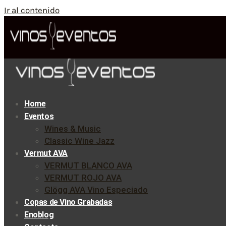
Ir al contenido
Home
Eventos
Wines & Music
Classic Wine Jazz
Vermut AVA
VERMUT BLANCO AVA
VERMUT ROJO AVA
Glögg AVA Vino Especiado
Copas de Vino Grabadas
Enoblog