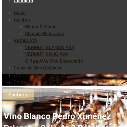
Contacta
Home
Eventos
Wines & Music
Classic Wine Jazz
Vermut AVA
VERMUT BLANCO AVA
VERMUT ROJO AVA
Glögg AVA Vino Especiado
Copas de Vino Grabadas
Enoblog
Contacta
Contacta
Vino Blanco Pedro Ximénez