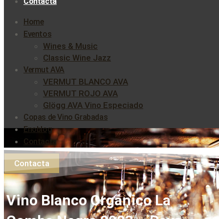
Contacta
Home
Eventos
Wines & Music
Classic Wine Jazz
Vermut AVA
VERMUT BLANCO AVA
VERMUT ROJO AVA
Glögg AVA Vino Especiado
Copas de Vino Grabadas
Enoblog
Contacta
Contacta
Vino Blanco Orgánico La