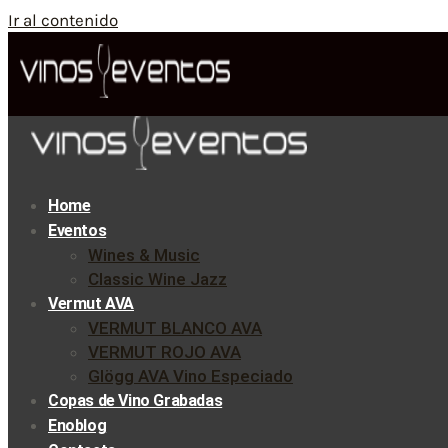
Ir al contenido
Home
Eventos
Wines & Music
Classic Wine Jazz
Vermut AVA
VERMUT BLANCO AVA
VERMUT ROJO AVA
Glögg AVA Vino Especiado
Copas de Vino Grabadas
Enoblog