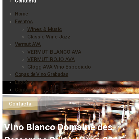
Contacta
Home
Eventos
Wines & Music
Classic Wine Jazz
Vermut AVA
VERMUT BLANCO AVA
VERMUT ROJO AVA
Glögg AVA Vino Especiado
Copas de Vino Grabadas
Enoblog
Contacta
Contacta
Vino Blanco Domaine des