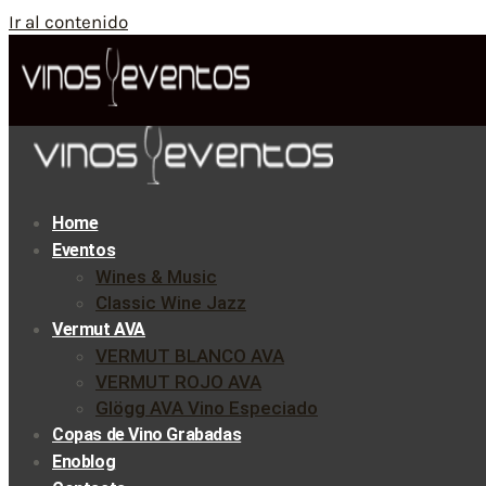
Ir al contenido
Home
Eventos
Wines & Music
Classic Wine Jazz
Vermut AVA
VERMUT BLANCO AVA
VERMUT ROJO AVA
Glögg AVA Vino Especiado
Copas de Vino Grabadas
Enoblog