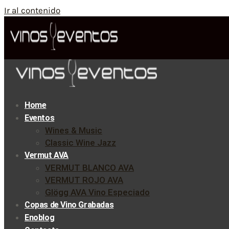
Ir al contenido
Home
Eventos
Wines & Music
Classic Wine Jazz
Vermut AVA
VERMUT BLANCO AVA
VERMUT ROJO AVA
Glögg AVA Vino Especiado
Copas de Vino Grabadas
Enoblog