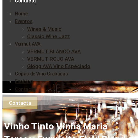
Contacta
Home
Eventos
Wines & Music
Classic Wine Jazz
Vermut AVA
VERMUT BLANCO AVA
VERMUT ROJO AVA
Glögg AVA Vino Especiado
Copas de Vino Grabadas
Enoblog
Contacta
Contacta
Vinho Tinto Vinha Maria