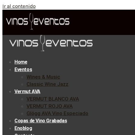
Ir al contenido
Home
Eventos
Wines & Music
Classic Wine Jazz
Vermut AVA
VERMUT BLANCO AVA
VERMUT ROJO AVA
Glögg AVA Vino Especiado
Copas de Vino Grabadas
Enoblog