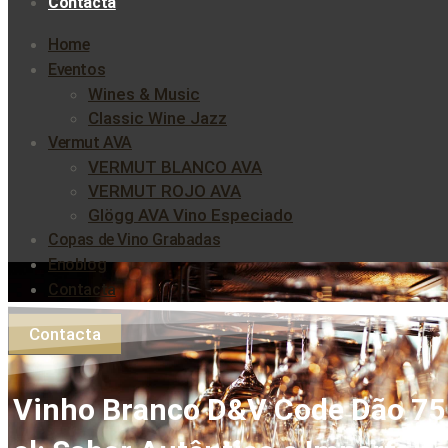
Contacta
Home
Eventos
Wines & Music
Classic Wine Jazz
Vermut AVA
VERMUT BLANCO AVA
VERMUT ROJO AVA
Glögg AVA Vino Especiado
Copas de Vino Grabadas
Enoblog
Contacta
Contacta
Vinho Branco D&V Code Dão 75