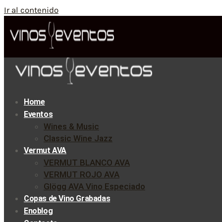
Ir al contenido
Home
Eventos
Wines & Music
Classic Wine Jazz
Vermut AVA
VERMUT BLANCO AVA
VERMUT ROJO AVA
Glögg AVA Vino Especiado
Copas de Vino Grabadas
Enoblog