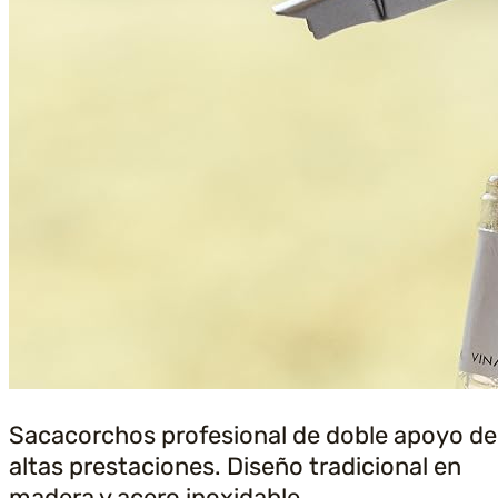
Sacacorchos profesional de doble apoyo de
altas prestaciones. Diseño tradicional en
madera y acero inoxidable.