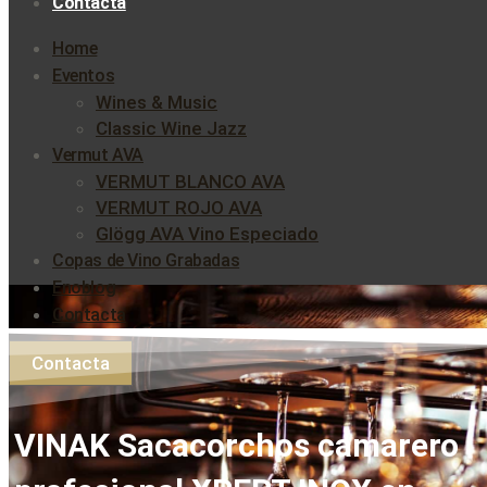
Contacta
Home
Eventos
Wines & Music
Classic Wine Jazz
Vermut AVA
VERMUT BLANCO AVA
VERMUT ROJO AVA
Glögg AVA Vino Especiado
Copas de Vino Grabadas
Enoblog
Contacta
Contacta
VINAK Sacacorchos camarero