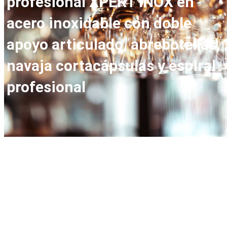
profesional XPERT INOX en
acero inoxidable con doble
apoyo articulado, abrebotellas,
navaja cortacápsulas y espiral
profesional