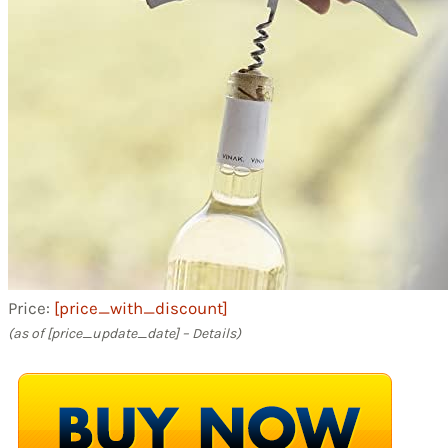
Price:
[price_with_discount]
(as of [price_update_date] –
Details
)