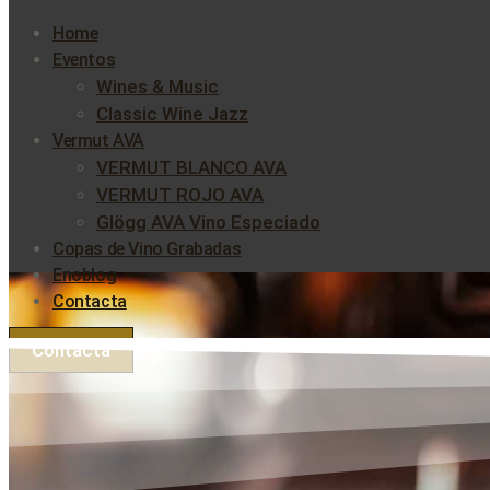
Home
Eventos
Wines & Music
Classic Wine Jazz
Vermut AVA
VERMUT BLANCO AVA
VERMUT ROJO AVA
Glögg AVA Vino Especiado
Copas de Vino Grabadas
Enoblog
Contacta
Contacta