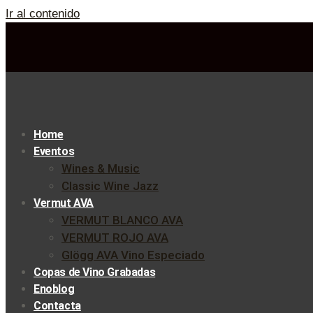
Ir al contenido
Home
Eventos
Wines & Music
Classic Wine Jazz
Vermut AVA
VERMUT BLANCO AVA
VERMUT ROJO AVA
Glögg AVA Vino Especiado
Copas de Vino Grabadas
Enoblog
Contacta