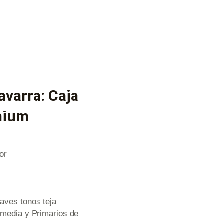
avarra: Caja
emium
or
aves tonos teja
a media y Primarios de