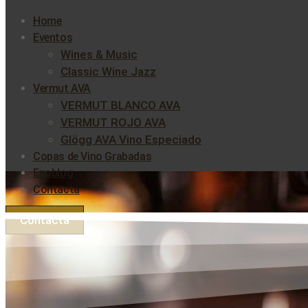
Home
Eventos
Wines & Music
Classic Wine Jazz
Vermut AVA
VERMUT BLANCO AVA
VERMUT ROJO AVA
Glögg AVA Vino Especiado
Copas de Vino Grabadas
Enoblog
Contacta
Contacta