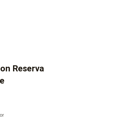
non Reserva
de
or