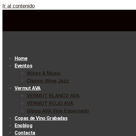
Ir al contenido
Home
Eventos
Wines & Music
Classic Wine Jazz
Vermut AVA
VERMUT BLANCO AVA
VERMUT ROJO AVA
Glögg AVA Vino Especiado
Copas de Vino Grabadas
Enoblog
Contacta