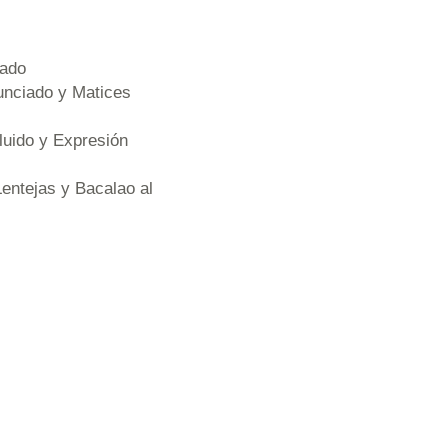
rado
nunciado y Matices
luido y Expresión
entejas y Bacalao al