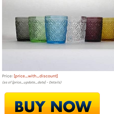
Price:
[price_with_discount]
(as of [price_update_date] –
Details
)