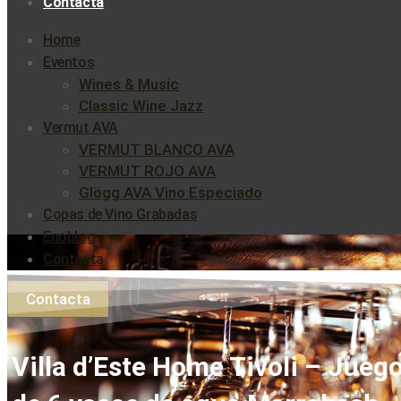
Contacta
Home
Eventos
Wines & Music
Classic Wine Jazz
Vermut AVA
VERMUT BLANCO AVA
VERMUT ROJO AVA
Glögg AVA Vino Especiado
Copas de Vino Grabadas
Enoblog
Contacta
Contacta
Villa d’Este Home Tivoli – Jueg