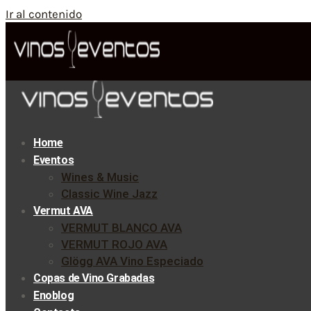
Ir al contenido
Home
Eventos
Wines & Music
Classic Wine Jazz
Vermut AVA
VERMUT BLANCO AVA
VERMUT ROJO AVA
Glögg AVA Vino Especiado
Copas de Vino Grabadas
Enoblog