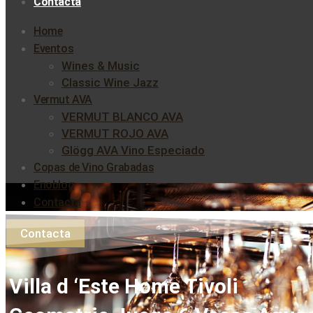
Contacta
Home
Eventos
Wines & Music
Classic Wine Jazz
Vermut AVA
VERMUT BLANCO AVA
VERMUT ROJO AVA
Glögg AVA Vino Especiado
Copas de Vino Grabadas
Enoblog
Contacta
Contacta
Villa d ‘Este Home Tivoli