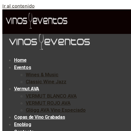
Ir al contenido
Home
Eventos
Wines & Music
Classic Wine Jazz
Vermut AVA
VERMUT BLANCO AVA
VERMUT ROJO AVA
Glögg AVA Vino Especiado
Copas de Vino Grabadas
Enoblog