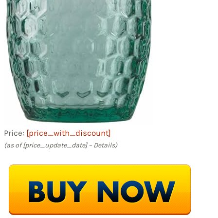
Price:
[price_with_discount]
(as of [price_update_date] –
Details
)