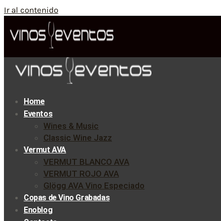
Ir al contenido
Home
Eventos
Wines & Music
Classic Wine Jazz
Vermut AVA
VERMUT BLANCO AVA
VERMUT ROJO AVA
Glögg AVA Vino Especiado
Copas de Vino Grabadas
Enoblog