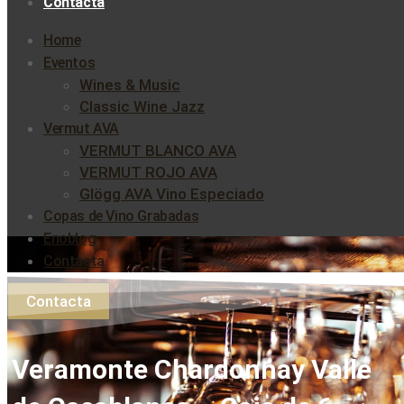
Contacta
Home
Eventos
Wines & Music
Classic Wine Jazz
Vermut AVA
VERMUT BLANCO AVA
VERMUT ROJO AVA
Glögg AVA Vino Especiado
Copas de Vino Grabadas
Enoblog
Contacta
Contacta
Veramonte Chardonnay Valle