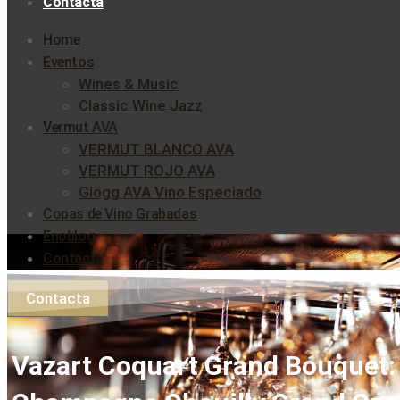
Contacta
Home
Eventos
Wines & Music
Classic Wine Jazz
Vermut AVA
VERMUT BLANCO AVA
VERMUT ROJO AVA
Glögg AVA Vino Especiado
Copas de Vino Grabadas
Enoblog
Contacta
Contacta
Vazart Coquart Grand Bouquet: