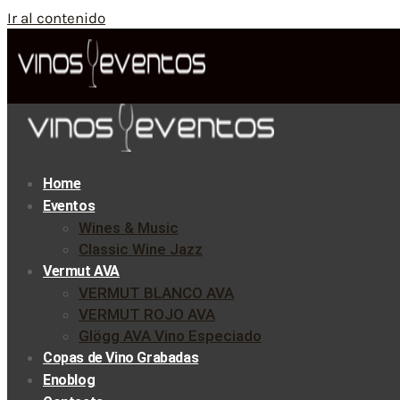
Ir al contenido
Home
Eventos
Wines & Music
Classic Wine Jazz
Vermut AVA
VERMUT BLANCO AVA
VERMUT ROJO AVA
Glögg AVA Vino Especiado
Copas de Vino Grabadas
Enoblog