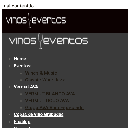
Ir al contenido
Home
Eventos
Wines & Music
Classic Wine Jazz
Vermut AVA
VERMUT BLANCO AVA
VERMUT ROJO AVA
Glögg AVA Vino Especiado
Copas de Vino Grabadas
Enoblog