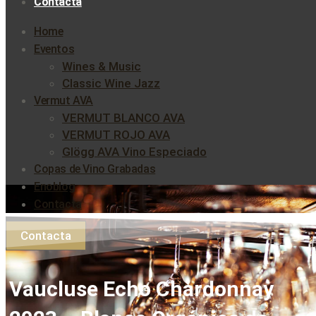
Contacta
Home
Eventos
Wines & Music
Classic Wine Jazz
Vermut AVA
VERMUT BLANCO AVA
VERMUT ROJO AVA
Glögg AVA Vino Especiado
Copas de Vino Grabadas
Enoblog
Contacta
Contacta
Vaucluse Echo Chardonnay