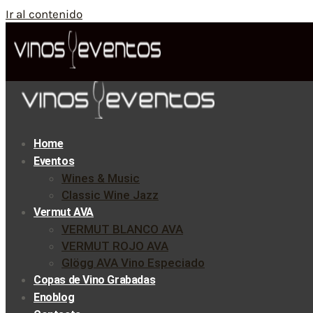
Ir al contenido
Home
Eventos
Wines & Music
Classic Wine Jazz
Vermut AVA
VERMUT BLANCO AVA
VERMUT ROJO AVA
Glögg AVA Vino Especiado
Copas de Vino Grabadas
Enoblog