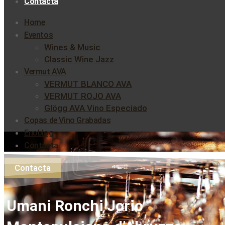
Contacta
Home
Eventos
Wines & Music
Classic Wine Jazz
Vermut AVA
VERMUT BLANCO AVA
VERMUT ROJO AVA
Glögg AVA Vino Especiado
Copas de Vino Grabadas
Enoblog
Contacta
Contacta
Umani Ronchi Jorio