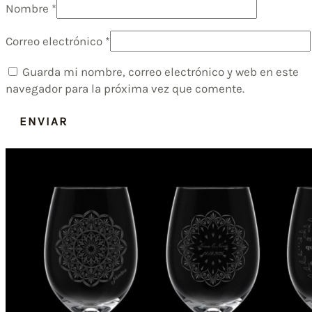
Nombre
*
Correo electrónico
*
Guarda mi nombre, correo electrónico y web en este
navegador para la próxima vez que comente.