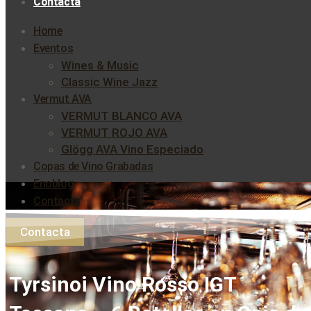
Contacta
Home
Eventos
Wines & Music
Classic Wine Jazz
Vermut AVA
VERMUT BLANCO AVA
VERMUT ROJO AVA
Glögg AVA Vino Especiado
Copas de Vino Grabadas
Enoblog
Contacta
Contacta
Tyrsinoi Vino Rosso IGT