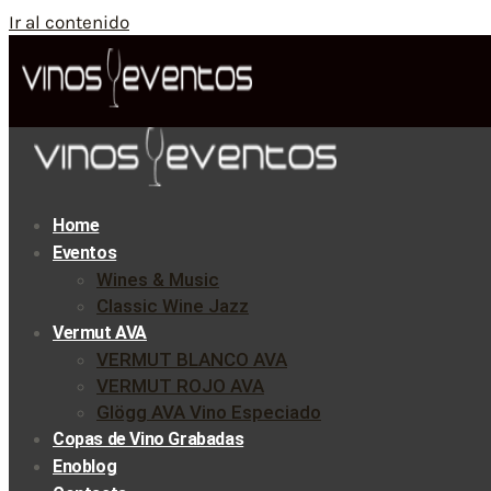
Ir al contenido
Home
Eventos
Wines & Music
Classic Wine Jazz
Vermut AVA
VERMUT BLANCO AVA
VERMUT ROJO AVA
Glögg AVA Vino Especiado
Copas de Vino Grabadas
Enoblog