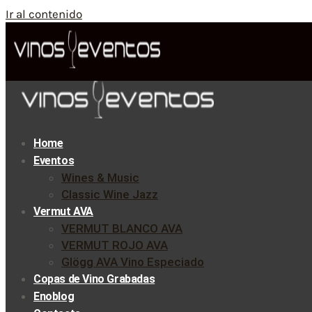
Ir al contenido
Home
Eventos
Wines & Music
Classic Wine Jazz
Vermut AVA
VERMUT BLANCO AVA
VERMUT ROJO AVA
Glögg AVA Vino Especiado
Copas de Vino Grabadas
Enoblog