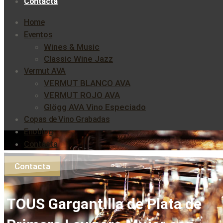
Contacta
Home
Eventos
Wines & Music
Classic Wine Jazz
Vermut AVA
VERMUT BLANCO AVA
VERMUT ROJO AVA
Glögg AVA Vino Especiado
Copas de Vino Grabadas
Enoblog
Contacta
Contacta
TOUS Gargantilla de Plata de