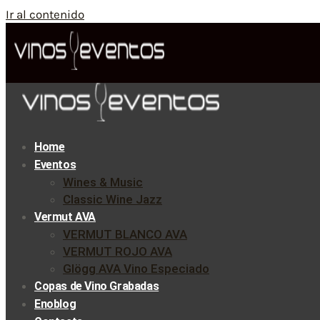
Ir al contenido
Home
Eventos
Wines & Music
Classic Wine Jazz
Vermut AVA
VERMUT BLANCO AVA
VERMUT ROJO AVA
Glögg AVA Vino Especiado
Copas de Vino Grabadas
Enoblog