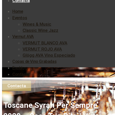
Contacta
Home
Eventos
Wines & Music
Classic Wine Jazz
Vermut AVA
VERMUT BLANCO AVA
VERMUT ROJO AVA
Glögg AVA Vino Especiado
Copas de Vino Grabadas
Enoblog
Contacta
Contacta
Toscane Syrah Per Sempre