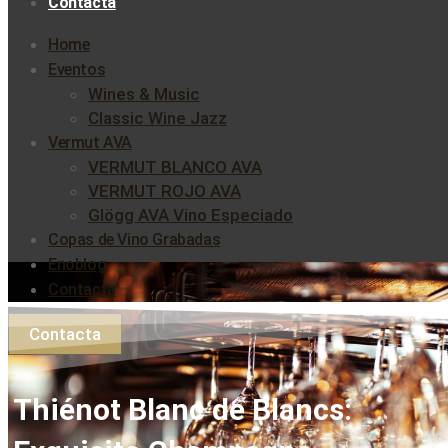
Contacta
Home
Eventos
Wines & Music
Classic Wine Jazz
Vermut AVA
VERMUT BLANCO AVA
VERMUT ROJO AVA
Glögg AVA Vino Especiado
Copas de Vino Grabadas
Enoblog
Contacta
Contacta
Thiénot Blanc de Blancs: