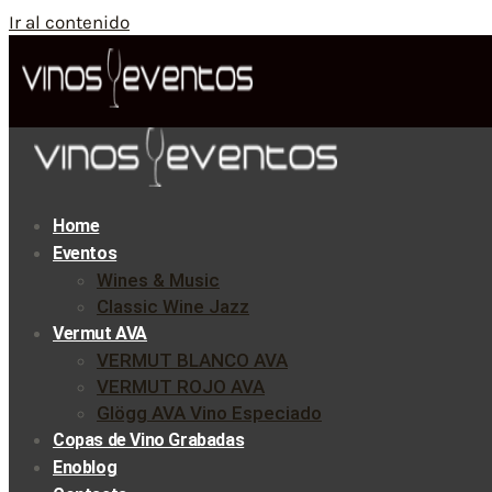
Ir al contenido
Home
Eventos
Wines & Music
Classic Wine Jazz
Vermut AVA
VERMUT BLANCO AVA
VERMUT ROJO AVA
Glögg AVA Vino Especiado
Copas de Vino Grabadas
Enoblog