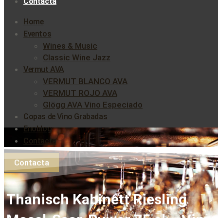
Contacta
Home
Eventos
Wines & Music
Classic Wine Jazz
Vermut AVA
VERMUT BLANCO AVA
VERMUT ROJO AVA
Glögg AVA Vino Especiado
Copas de Vino Grabadas
Enoblog
Contacta
Contacta
Thanisch Kabinett Riesling