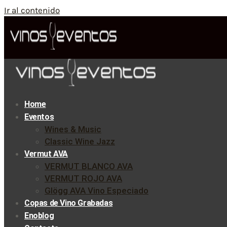
Ir al contenido
Home
Eventos
Wines & Music
Classic Wine Jazz
Vermut AVA
VERMUT BLANCO AVA
VERMUT ROJO AVA
Glögg AVA Vino Especiado
Copas de Vino Grabadas
Enoblog