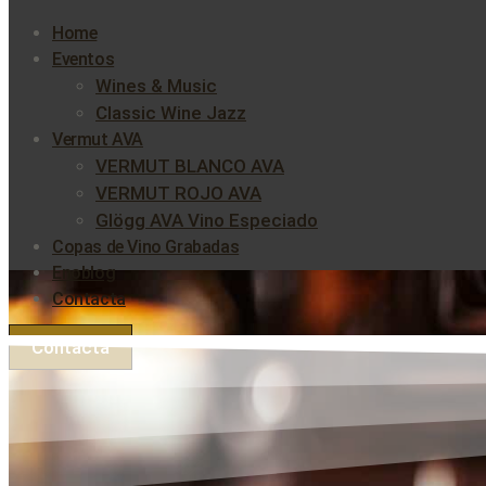
Home
Eventos
Wines & Music
Classic Wine Jazz
Vermut AVA
VERMUT BLANCO AVA
VERMUT ROJO AVA
Glögg AVA Vino Especiado
Copas de Vino Grabadas
Enoblog
Contacta
Contacta