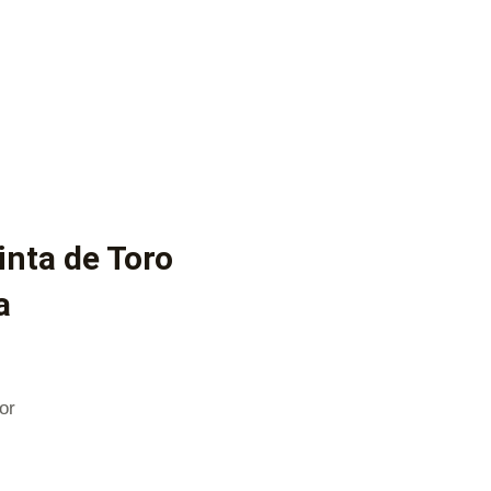
nta de Toro
a
or