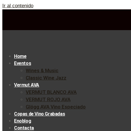
Ir al contenido
Home
Eventos
Wines & Music
Classic Wine Jazz
Vermut AVA
VERMUT BLANCO AVA
VERMUT ROJO AVA
Glögg AVA Vino Especiado
Copas de Vino Grabadas
Enoblog
Contacta