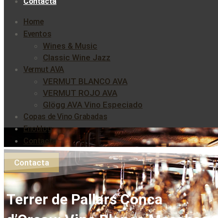
Contacta
Home
Eventos
Wines & Music
Classic Wine Jazz
Vermut AVA
VERMUT BLANCO AVA
VERMUT ROJO AVA
Glögg AVA Vino Especiado
Copas de Vino Grabadas
Enoblog
Contacta
Contacta
Terrer de Pallars Conca