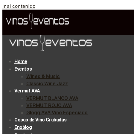
Ir al contenido
Home
Eventos
Wines & Music
Classic Wine Jazz
Vermut AVA
VERMUT BLANCO AVA
VERMUT ROJO AVA
Glögg AVA Vino Especiado
Copas de Vino Grabadas
Enoblog