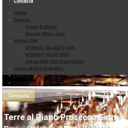
Contacta
Home
Eventos
Wines & Music
Classic Wine Jazz
Vermut AVA
VERMUT BLANCO AVA
VERMUT ROJO AVA
Glögg AVA Vino Especiado
Copas de Vino Grabadas
Enoblog
Contacta
Contacta
Terre al Piano Prosecco Extra