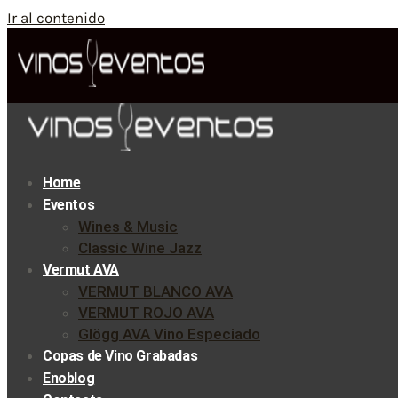
Ir al contenido
Home
Eventos
Wines & Music
Classic Wine Jazz
Vermut AVA
VERMUT BLANCO AVA
VERMUT ROJO AVA
Glögg AVA Vino Especiado
Copas de Vino Grabadas
Enoblog