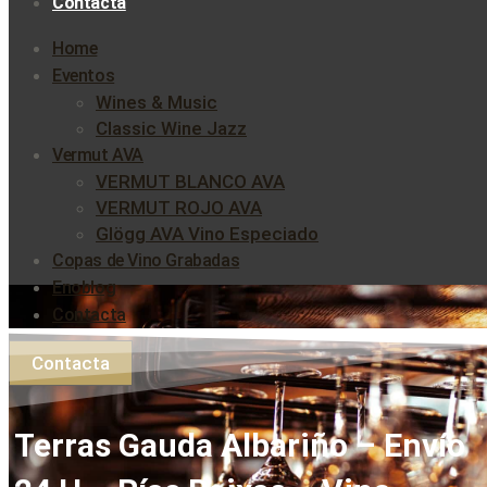
Contacta
Home
Eventos
Wines & Music
Classic Wine Jazz
Vermut AVA
VERMUT BLANCO AVA
VERMUT ROJO AVA
Glögg AVA Vino Especiado
Copas de Vino Grabadas
Enoblog
Contacta
Contacta
Terras Gauda Albariño – Envío