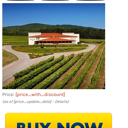
Price:
[price_with_discount]
(as of [price_update_date] –
Details
)