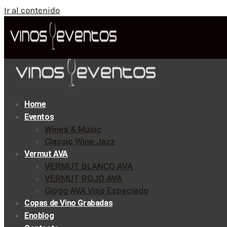
Ir al contenido
Home
Eventos
Wines & Music
Classic Wine Jazz
Vermut AVA
VERMUT BLANCO AVA
VERMUT ROJO AVA
Glögg AVA Vino Especiado
Copas de Vino Grabadas
Enoblog