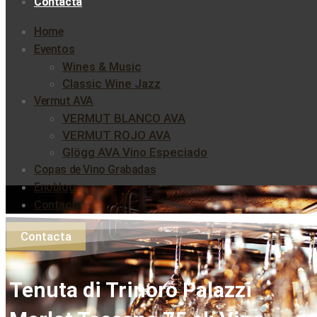
Contacta
Home
Eventos
Wines & Music
Classic Wine Jazz
Vermut AVA
VERMUT BLANCO AVA
VERMUT ROJO AVA
Glögg AVA Vino Especiado
Copas de Vino Grabadas
Enoblog
Contacta
Contacta
Tenuta di Trinoro Palazzi