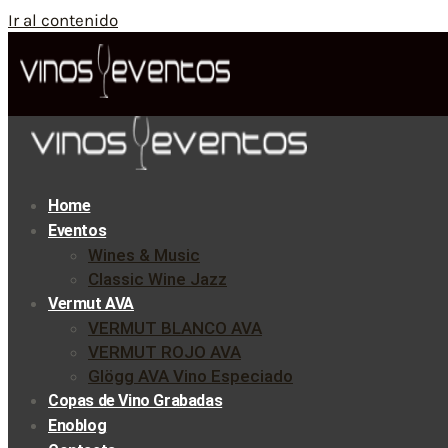
Ir al contenido
Home
Eventos
Wines & Music
Classic Wine Jazz
Vermut AVA
VERMUT BLANCO AVA
VERMUT ROJO AVA
Glögg AVA Vino Especiado
Copas de Vino Grabadas
Enoblog