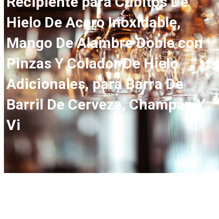
Recipiente para Cubitos De
Hielo De Acero Inoxidable,
Mango De Alambre Doble con
Pinzas Y Colador De Hielo
Adicionales, para Barra De
Barril De Cerveza, Champán Y
Vi