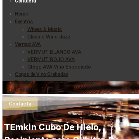
Contacta
Home
Eventos
Wines & Music
Classic Wine Jazz
Vermut AVA
VERMUT BLANCO AVA
VERMUT ROJO AVA
Glögg AVA Vino Especiado
Copas de Vino Grabadas
Enoblog
Contacta
Contacta
TEmkin Cubo De Hielo,