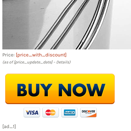
Price:
[price_with_discount]
(as of [price_update_date] –
Details
)
[ad_1]