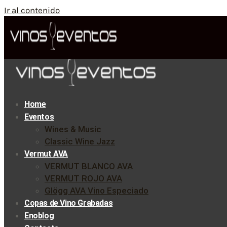
Ir al contenido
Home
Eventos
Wines & Music
Classic Wine Jazz
Vermut AVA
VERMUT BLANCO AVA
VERMUT ROJO AVA
Glögg AVA Vino Especiado
Copas de Vino Grabadas
Enoblog