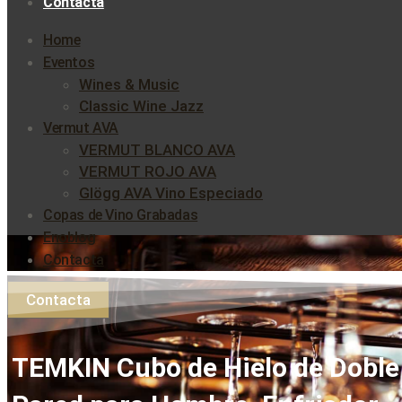
Contacta
Home
Eventos
Wines & Music
Classic Wine Jazz
Vermut AVA
VERMUT BLANCO AVA
VERMUT ROJO AVA
Glögg AVA Vino Especiado
Copas de Vino Grabadas
Enoblog
Contacta
Contacta
TEMKIN Cubo de Hielo de Doble