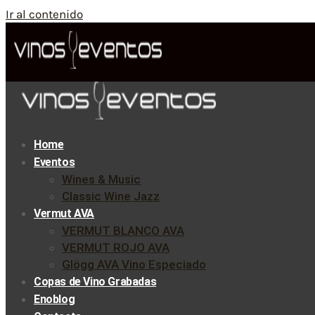
Ir al contenido
Home
Eventos
Wines & Music
Classic Wine Jazz
Vermut AVA
VERMUT BLANCO AVA
VERMUT ROJO AVA
Glögg AVA Vino Especiado
Copas de Vino Grabadas
Enoblog