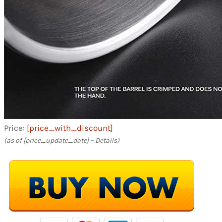
Price:
[price_with_discount]
(as of [price_update_date] –
Details
)