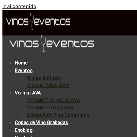
Ir al contenido
Home
Eventos
Wines & Music
Classic Wine Jazz
Vermut AVA
VERMUT BLANCO AVA
VERMUT ROJO AVA
Glögg AVA Vino Especiado
Copas de Vino Grabadas
Enoblog