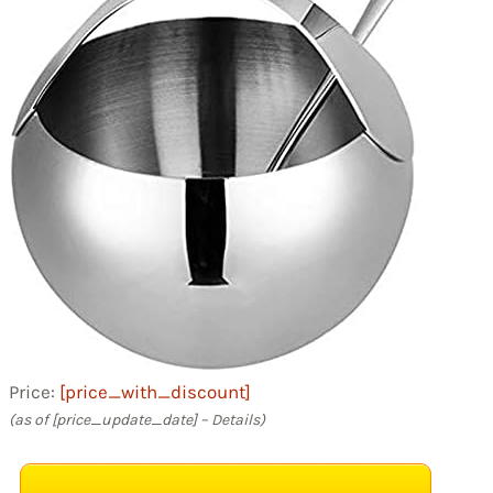
Price:
[price_with_discount]
(as of [price_update_date] –
Details
)