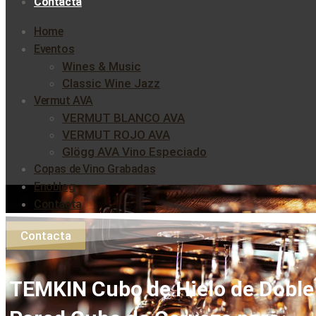
Contacta
Home
Eventos
Wines & Music
Classic Wine Jazz
Vermut AVA
VERMUT BLANCO AVA
VERMUT ROJO AVA
Glögg AVA Vino Especiado
Copas de Vino Grabadas
Enoblog
Contacta
Contacta
TEMKIN Cubo de Hielo de Doble