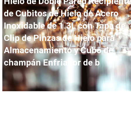
Hielo de Doble Pared Recipient
de Cubitos de Hielo de Acero
Inoxidable de 1.3L con Tapa de
Clip de Pinzas de Hielo para
Almacenamiento y Cubo de
champán Enfriador de b