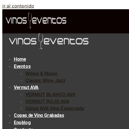
Ir al contenido
Home
Eventos
Wines & Music
Classic Wine Jazz
Vermut AVA
VERMUT BLANCO AVA
VERMUT ROJO AVA
Glögg AVA Vino Especiado
Copas de Vino Grabadas
Enoblog