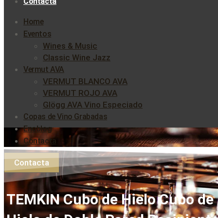
Contacta
Home
Eventos
Wines & Music
Classic Wine Jazz
Vermut AVA
VERMUT BLANCO AVA
VERMUT ROJO AVA
Glögg AVA Vino Especiado
Copas de Vino Grabadas
Enoblog
Contacta
Contacta
TEMKIN Cubo de Hielo Cubo de