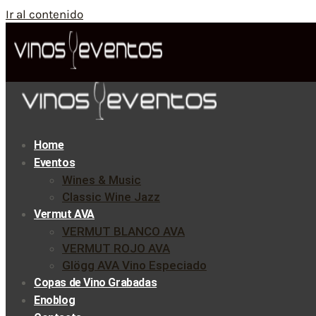
Ir al contenido
Home
Eventos
Wines & Music
Classic Wine Jazz
Vermut AVA
VERMUT BLANCO AVA
VERMUT ROJO AVA
Glögg AVA Vino Especiado
Copas de Vino Grabadas
Enoblog