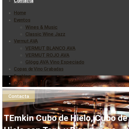
Contacta
Home
Eventos
Wines & Music
Classic Wine Jazz
Vermut AVA
VERMUT BLANCO AVA
VERMUT ROJO AVA
Glögg AVA Vino Especiado
Copas de Vino Grabadas
Enoblog
Contacta
Contacta
TEmkin Cubo de Hielo, Cubo de