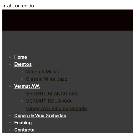
Ir al contenido
Home
Eventos
Wines & Music
Classic Wine Jazz
Vermut AVA
VERMUT BLANCO AVA
VERMUT ROJO AVA
Glögg AVA Vino Especiado
Copas de Vino Grabadas
Enoblog
Contacta