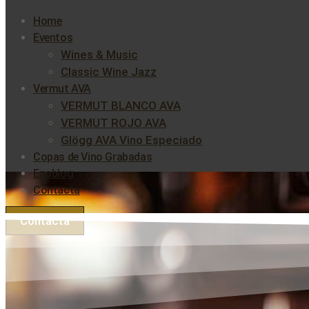
Home
Eventos
Wines & Music
Classic Wine Jazz
Vermut AVA
VERMUT BLANCO AVA
VERMUT ROJO AVA
Glögg AVA Vino Especiado
Copas de Vino Grabadas
Enoblog
Contacta
Contacta