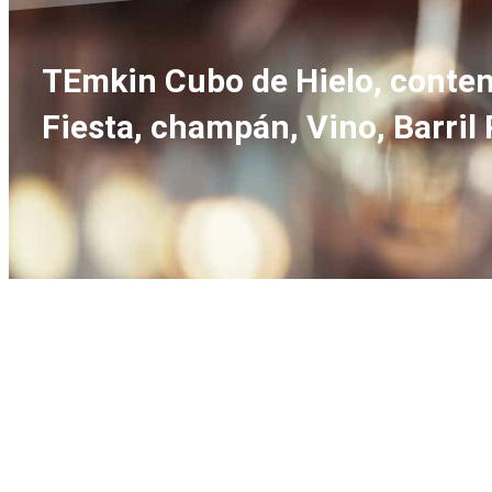
TEmkin Cubo de Hielo, contene
Fiesta, champán, Vino, Barril