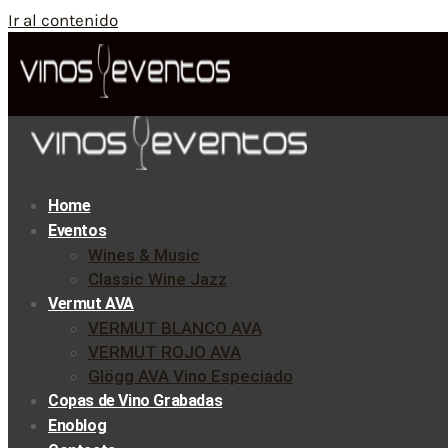
Ir al contenido
Home
Eventos
Wines & Music
Classic Wine Jazz
Vermut AVA
VERMUT BLANCO AVA
VERMUT ROJO AVA
Glögg AVA Vino Especiado
Copas de Vino Grabadas
Enoblog