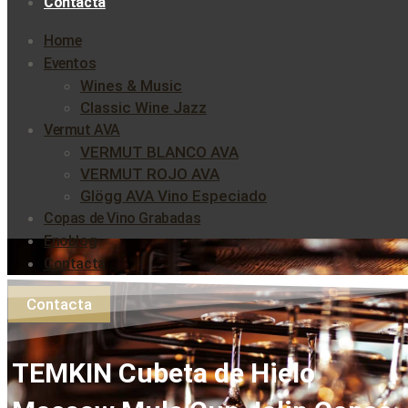
Contacta
Home
Eventos
Wines & Music
Classic Wine Jazz
Vermut AVA
VERMUT BLANCO AVA
VERMUT ROJO AVA
Glögg AVA Vino Especiado
Copas de Vino Grabadas
Enoblog
Contacta
Contacta
TEMKIN Cubeta de Hielo