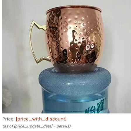
Price:
[price_with_discount]
(as of [price_update_date] –
Details
)