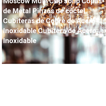
Moscow Mule Cup Jolip Copas
de Metal Pinzas de cóctel
Cubiteras de Cobre de Acero
Inoxidable Cubitera de Acero
Inoxidable