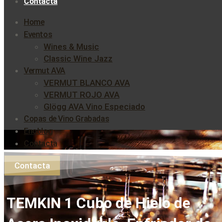
Contacta
Home
Eventos
Wines & Music
Classic Wine Jazz
Vermut AVA
VERMUT BLANCO AVA
VERMUT ROJO AVA
Glögg AVA Vino Especiado
Copas de Vino Grabadas
Enoblog
Contacta
Contacta
TEMKIN 1 Cubo de Hielo de