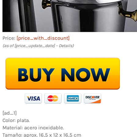
Price:
[price_with_discount]
(as of [price_update_date] –
Details
)
[ad_1]
Color: plata.
Material: acero inoxidable.
Tamaño: aprox. 16,5 x 12 x 16,5 cm