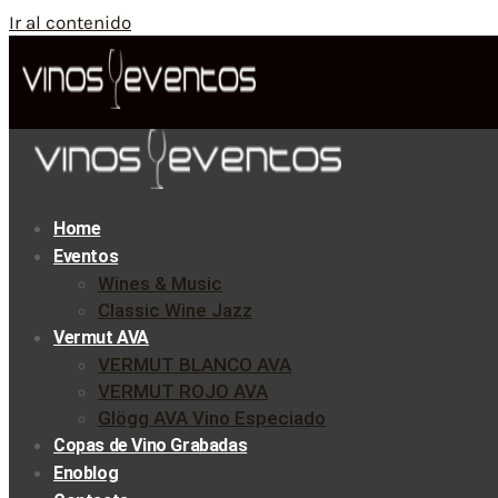
Ir al contenido
Home
Eventos
Wines & Music
Classic Wine Jazz
Vermut AVA
VERMUT BLANCO AVA
VERMUT ROJO AVA
Glögg AVA Vino Especiado
Copas de Vino Grabadas
Enoblog