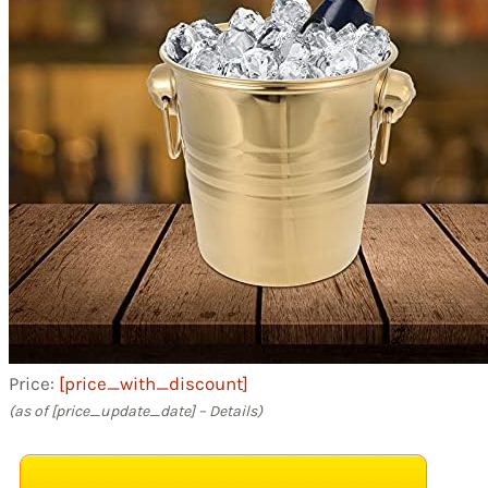
Price:
[price_with_discount]
(as of [price_update_date] –
Details
)