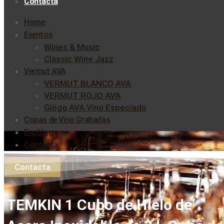
Contacta
Home
Eventos
Wines & Music
Classic Wine Jazz
Vermut AVA
VERMUT BLANCO AVA
VERMUT ROJO AVA
Glögg AVA Vino Especiado
Copas de Vino Grabadas
Enoblog
Contacta
Contacta
TEMKIN 1 Cubo de Hielo de