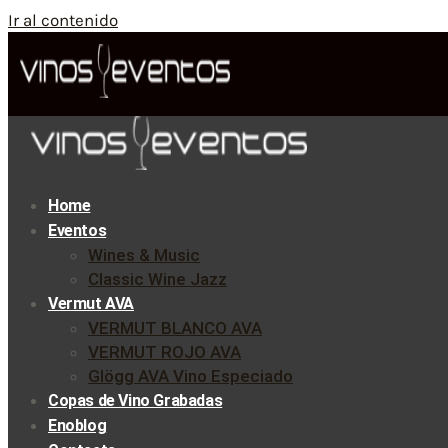
Ir al contenido
Home
Eventos
Wines & Music
Classic Wine Jazz
Vermut AVA
VERMUT BLANCO AVA
VERMUT ROJO AVA
Glögg AVA Vino Especiado
Copas de Vino Grabadas
Enoblog